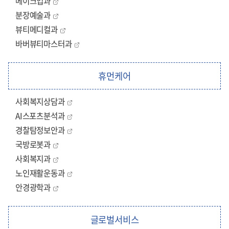
메이크업과
분장예술과
뷰티메디컬과
바버뷰티마스터과
휴먼케어
사회복지상담과
AI스포츠분석과
경찰탐정보안과
국방로봇과
사회복지과
노인재활운동과
안경광학과
글로벌서비스