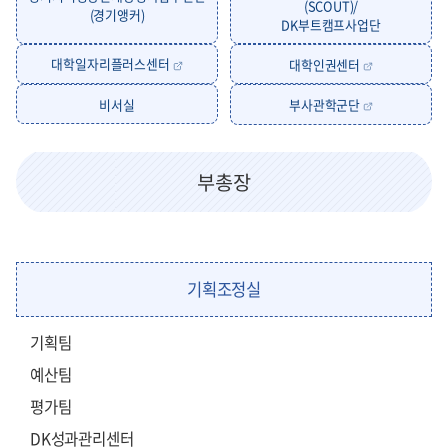
(SCOUT)/
(경기앵커)
DK부트캠프사업단
대학일자리플러스센터
대학인권센터
비서실
부사관학군단
부총장
기획조정실
기획팀
예산팀
평가팀
DK성과관리센터