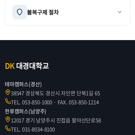
공공기관이 보유·관리하는 정보를 청구인의 청구에
정보공개절차와 방법 개선
의하여 공개하는 제도입니다.
불복구제 절차
→
→
→
청구서 작성
접수
공개여부 결정
• 정보공개여부 결정기간:
15일 → 10일
로 단축
→
결정 통지
정보 공개
• 구술에 의한 정보공개청구 가능
• 전자우편(E-mail)을 통한 정보 수령 가능
정보공표
→
→
이의신청
행정심판
행정소송
공공기관이 보유·관리하는 중요 정책·사업, 예산집행
등에 관한 정보를 자발적으로 공표하는 제도입니다.
정보공개위원회 설치
청구서 기재사항
정보공개제도를 개선하고 정보공개기준을 수립하며,
DK
• 청구인의 이름·주민등록번호 및 주소
대경대학교
이의신청
정보공개운영실태의 평가에 관한 사항을 심의·조정할
• 청구하는 정보의 내용
누가 청구할 수 있나요?
비공개 또는 부분공개 결정에 불복이 있는 때에는
수 있는 정보공개위원회가 행정안전부 소속으로 설치
• 정보형태, 공개방법 등
테마캠퍼스(경산)
결정통지를 받은 날부터
30일 이내
에 공공기관에
(2008.2)되었습니다. 위원회는 위원장을 포함하여 5명의
38547 경상북도 경산시 자인면 단북1길 65
이의신청 가능
민간전문가와 4명의 정부위원으로 구성됩니다.
👤
TEL. 053-850-1000 · FAX. 053-850-1214
• 이의신청서를 작성하여 제출 (인터넷으로도 가능)
청구 방법
한류캠퍼스(남양주)
• 신청을 받은 날부터
7일 이내
에 결정 (7일 범위 내 연장
• 공공기관에 직접 출석하여 제출
모든 국민
비공개대상 정보의 범위 축소
가능)
12017 경기 남양주시 진접읍 팔야산단로58
• 우편 또는 팩스
청구인 본인 또는 대리인을 통하여 정보공개 청구 가능
비공개할 수 있는 정보를 대통령령 이상의 법령에
TEL. 031-8034-8100
• 통합정보공개시스템 (www.open.go.kr)
의해서만 정할 수 있도록 하고, 개인에 관한 사항으로서