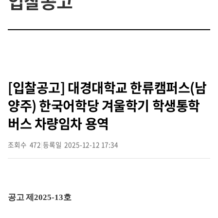
입찰공고
[입찰공고] 대경대학교 한류캠퍼스(남
양주) 한국어학당 겨울학기 학생통학
버스 차량임차 용역
조회수
472
|
등록일
2025-12-12 17:34
공고 제
2025-13
호