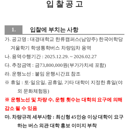
입 찰 공 고
1.
입찰에 부치는 사항
가
.
공고명
:
대경대학교 한류캠퍼스
(
남양주
)
한국어학당
겨울학기 학생통학버스 차량임차 용역
나
.
용역수행기간
: 2025.12.29. ~ 2026.02.27
다
.
추정금액
:
금
73,800,000
원
(
부가가치세 포함
)
라
.
운행노선
:
붙임 운행시간표 참조
※
휴일
:
토
·
일요일
,
공휴일
,
기타 대학이 지정한 휴일
(
야
외 문화체험등
)
※
운행노선 및 차량 수
,
운행 횟수는 대학의 요구에 의해
감소 될 수 있음
마
.
차량규격 세부사항
:
최신형
45
인승 이상 대학이 요구
하는 버스 외관 대학 홍보 이미지 부착