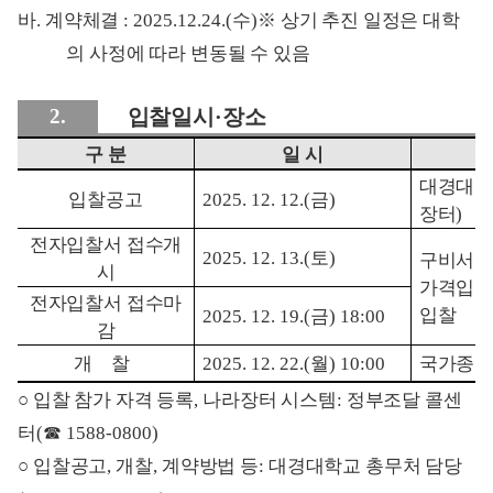
바
.
계약체결
: 2025.12.24.(
수
)
※
상기 추진 일정은 대학
의 사정에 따라 변동될 수 있음
2.
입찰일시
·
장소
구 분
일 시
대경대학
입찰공고
2025. 12. 12.(
금
)
장터
)
전자입찰서 접수개
2025. 12. 13.(
토
)
구비서
시
가격입
전자입찰서 접수마
입찰
2025. 12. 19.(
금
) 18:00
감
개 찰
2025. 12. 22.(
월
) 10:00
국가종
○
입찰 참가 자격 등록
,
나라장터 시스템
:
정부조달 콜센
터
(
☎
1588-0800)
○
입찰공고
,
개찰
,
계약방법 등
:
대경대학교 총무처 담당