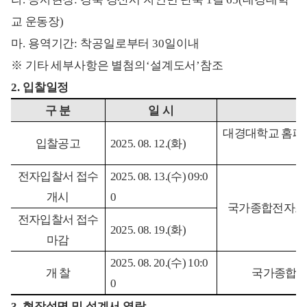
교 운동장
)
마
.
용역기간
:
착공
일로부터
30
일이내
※
기타 세부사항은 별첨의
‘
설계도서
’
참조
2.
입찰일정
구 분
일 시
대경대학교 홈페
입찰공고
2025. 08. 12.(
화
)
전자입찰서 접수
2025. 08. 13.(
수
) 09:0
개시
0
국가종합전자조
전자입찰서 접수
2025. 08. 19.(
화
)
마감
2025. 08. 20.(
수
) 10:0
개 찰
국가종합
0
3.
현장설명 및 설계서 열람