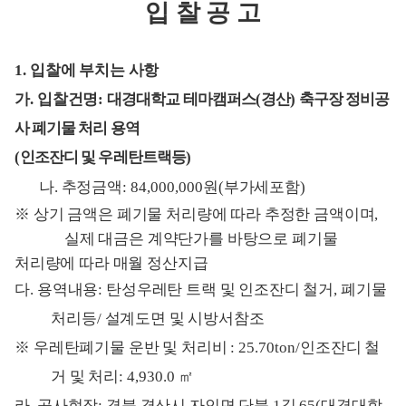
입 찰 공 고
1.
입찰에 부치는 사항
가
.
입찰건명
:
대경대학교 테마캠퍼스
(
경산
)
축구장 정비공
사 폐기물 처리 용역
(
인조잔디 및 우레탄트랙등
)
나
.
추정금액
: 84,000,000
원
(
부가세포함
)
※
상기 금액은 폐기물 처리량에 따라 추정한 금액이며
,
실제 대금은 계약단가를 바탕으로 폐기물
처리량에 따라 매월 정산지급
다
.
용역내용
:
탄성우레탄 트랙 및 인조잔디 철거
,
폐기물
처리등
/
설계도면 및 시방서참조
※
우레탄폐기물 운반 및 처리비
: 25.70ton/
인조잔디 철
거 및 처리
: 4,930.0
㎡
라
.
공사현장
:
경북 경산시 자인면 단북
1
길
65(
대경대학