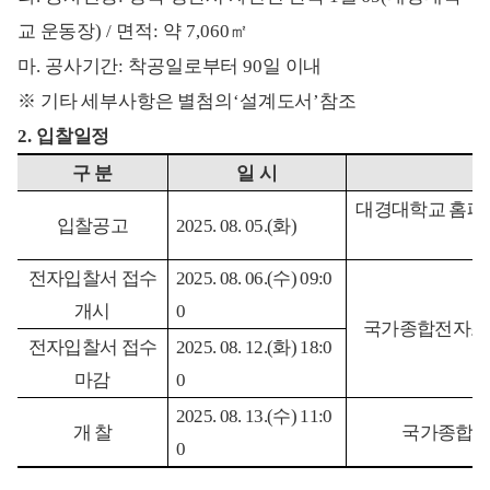
교 운동장
) /
면적
:
약
7,060
㎡
마
.
공사기간
:
착공
일로부터
90
일 이내
※
기타 세부사항은 별첨의
‘
설계도서
’
참조
2.
입찰일정
구 분
일 시
대경대학교 홈페
입찰공고
2025. 08. 05.(
화
)
전자입찰서 접수
2025. 08. 06.(
수
) 09:0
개시
0
국가종합전자조
전자입찰서 접수
2025. 08. 12.(
화
) 18:0
마감
0
2025. 08. 13.(
수
) 11:0
개 찰
국가종합
0