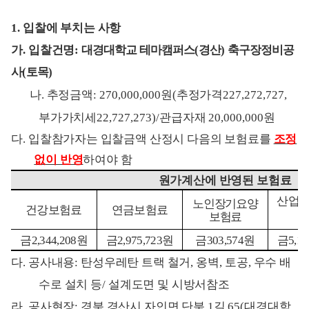
1.
입찰에 부치는 사항
가
.
입찰건명
:
대경대학교 테마캠퍼스
(
경산
)
축구장정비공
사
(
토목
)
나
.
추정금액
: 270,000,000
원
(
추정가격
227,272,727,
부가가치세
22,727,273)/
관급자재
20,000,000
원
다
.
입찰참가자는 입찰금액 산정시 다음의 보험료를
조정
없이 반영
하여야 함
원가계산에 반영된 보험료
산업
노인장기요양
건강보험료
연금보험료
보험료
금
2,344,208
원
금
2,975,723
원
금
303,574
원
금
5,14
다
.
공사내용
:
탄성우레탄 트랙 철거
,
옹벽
,
토공
,
우수 배
수로 설치 등
/
설계도면 및 시방서참조
라
.
공사현장
:
경북 경산시 자인면 단북
1
길
65(
대경대학