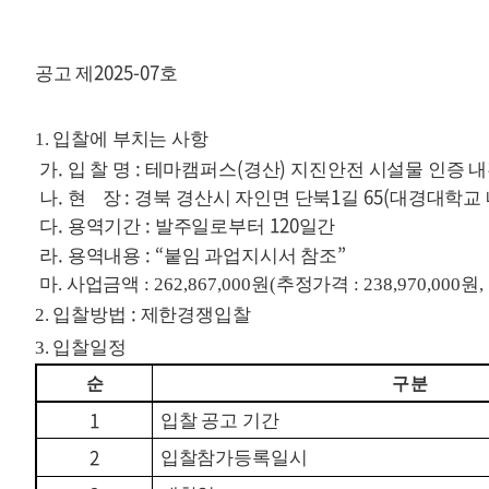
2025-07
공고 제
호
1. 입찰에 부치는 사항
.
:
(
)
가
입 찰 명
테마캠퍼스
경산
지진안전 시설물 인증 
.
:
1
65(
나
현 장
경북 경산시 자인면 단북
길
대경대학교 
.
:
120
다
용역기간
발주일로부터
일간
.
: “
”
라
용역내용
붙임 과업지시서 참조
마
.
사업금액
: 262,867,000
원
(
추정가격
: 238,970,000
원
,
:
2. 입찰방법
제한경쟁입찰
3. 입찰일정
순
구 분
1
입찰 공고 기간
2
입찰참가등록일시