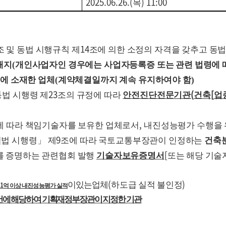
2025.06.26.(
) 11:00
목
14
조 및 동법 시행규칙 제
조에 의한 소정의 자격을 갖추고 동
재지
(
개인사업자인 경우에는 사업자등록증 또는 관련 법령에 
에 소재한 업체
(
계약체결일까지 계속 유지하여야 함
)
23
(
[
동법 시행령 제
조의 규정에 따라
안전진단전문기관
건축
업
,
에 따라 책임기술자를 보유한 업체로서
내진성능평가 수행을
9
별법 시행령
」
제
조에 따라 국토교통부장관이 인정하는
건축
[
를 증명하는 관련협회 발행
기술자보유증명서
또는 해당 기
(
)
이
있는
업체
하도급 실적 불인정
1
억 이상 내진성능평가 실적
건에 해당하여 기획재정부장관이 지정한 기관