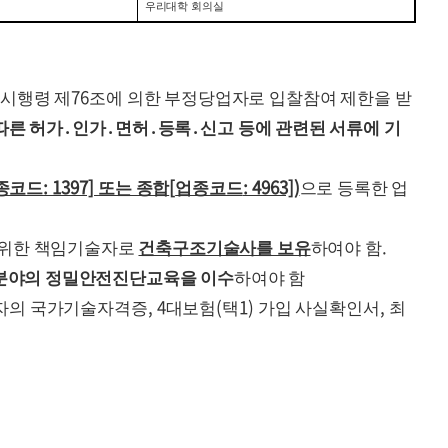
우리대학 회의실
76
법시행령 제
조에 의한 부정당업자로 입찰참여 제한을 받
따른 허가
․
인가
․
면허
․
등록
․
신고 등에 관련된 서류에 기
: 1397]
[
: 4963])
종코드
또는 종합
업종코드
으로 등록한 업
.
 위한 책임기술자로
건축구조기술사를 보유
하여야 함
분야의 정밀안전진단교육을 이수
하여야 함
, 4
(
1)
,
술자의 국가기술자격증
대보험
택
가입 사실확인서
최