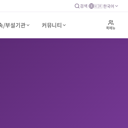
검색
|
🇰🇷 한국어
속/부설기관
커뮤니티
퀵메뉴