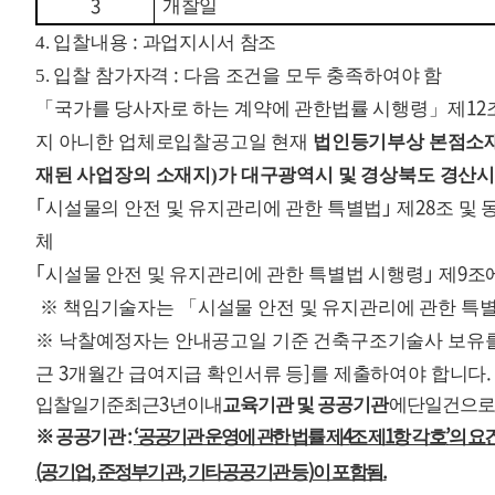
3
개찰일
:
4. 입찰내용
과업지시서 참조
:
5. 입찰 참가자격
다음 조건을 모두 충족하여야 함
12
「
국가를 당사자로 하는 계약에 관한법률 시행령
」
제
지 아니한 업체로
입찰공고일 현재
법인등기부상 본점소
재된 사업장의 소재지
)
가 대구광역시 및 경상북도 경산시
28
｢
시설물의 안전 및 유지관리에 관한 특별법
｣
제
조 및 
체
9
｢
시설물 안전 및 유지관리에 관한 특별법 시행령
｣
제
조
※
책임기술자는
「
시설물 안전 및 유지관리에 관한 특
※
낙찰예정자는 안내공고일 기준 건축구조기술사 보유
3
]
.
근
개월간 급여지급 확인서류 등
를 제출하여야 합니다
3
입찰일
기준
최근
년
이내
교육기관 및 공공기관
에
단일
건으로
:
‘
4
1
’
※
공공기관
공공기관 운영에 관한 법률 제
조 제
항 각 호
의 요
(
,
,
)
.
공기업
준정부기관
기타공공기관 등
이 포함됨