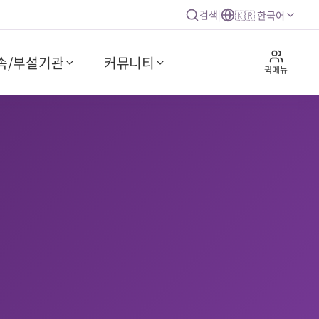
검색
|
🇰🇷 한국어
속/부설기관
커뮤니티
퀵메뉴