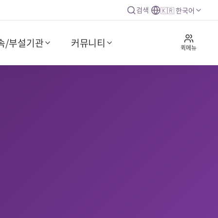
검색
|
🇰🇷 한국어
속/부설기관
커뮤니티
퀵메뉴