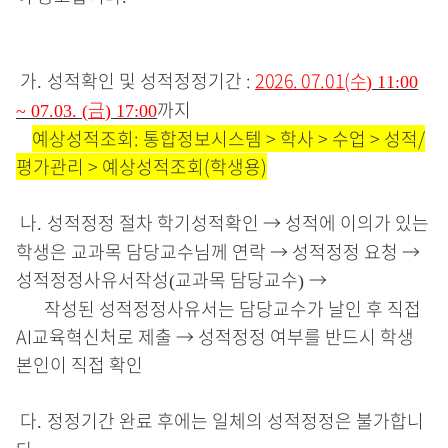
가
성적확인 및 성적정정기간
:
2026. 07.01(수
.
) 11:00
금
까지
~ 07.03. (
) 17:00
예상성적조회: 통합정보시스템 > 학사 > 수업 > 성적/
평가관리 > 예상성적조회(학생용)
나
성적정정 절차 학기성적확인
→
성적에 이의가 있는
.
학생은 교과목 담당교수님께 연락
→
성적정정 요청
→
성적정정사유서작성
교과목 담당교수
→
(
)
작성된 성적정정사유서는 담당교수가 날인 후 직접
AI교육혁신처로 제출
→
성적정정 여부를 반드시 학생
본인이 직접 확인
다
정정기간 완료 후에는 일체의 성적정정은 불가합니
.