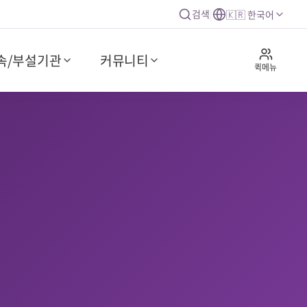
검색
|
🇰🇷 한국어
속/부설기관
커뮤니티
퀵메뉴