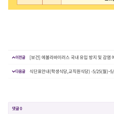
[보건] 에볼라바이러스 국내 유입 방지 및 감염 
이전글
식단표안내(학생식당,교직원식당) -5/25(월)~5/
다음글
댓글
0