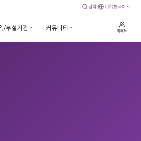
검색
|
🇰🇷 한국어
속/부설기관
커뮤니티
퀵메뉴