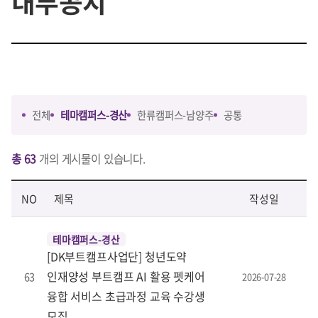
내부공지
전체
테마캠퍼스-경산
한류캠퍼스-남양주
공통
총 63
개의 게시물이 있습니다.
NO
제목
작성일
테마캠퍼스-경산
[DK부트캠프사업단] 청년도약
인재양성 부트캠프 AI 활용 펫케어
63
2026-07-28
융합 서비스 초급과정 교육 수강생
모집