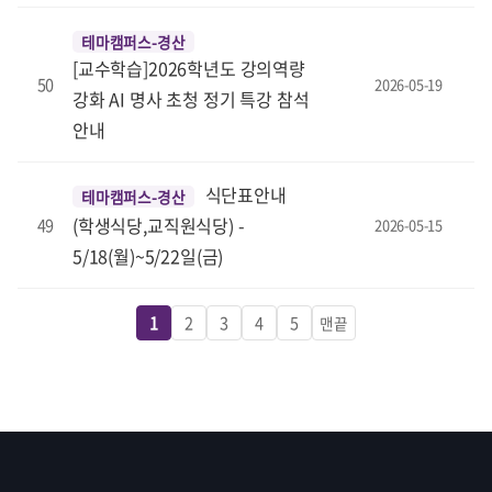
테마캠퍼스-경산
[교수학습]2026학년도 강의역량
50
2026-05-19
강화 AI 명사 초청 정기 특강 참석
안내
식단표안내
테마캠퍼스-경산
(학생식당,교직원식당) -
49
2026-05-15
5/18(월)~5/22일(금)
1
2
3
4
5
맨끝