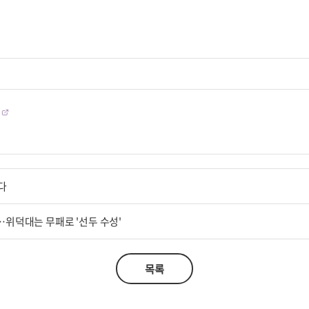
다
승'…위덕대는 무패로 '선두 수성'
목록