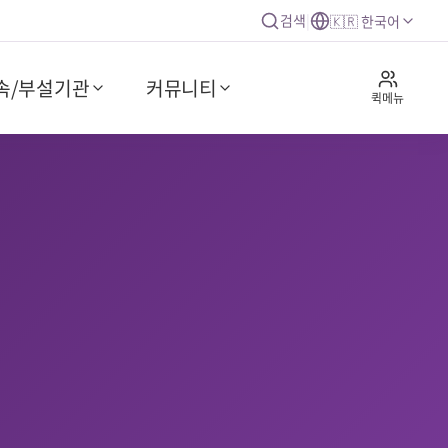
검색
|
🇰🇷 한국어
속/부설기관
커뮤니티
퀵메뉴