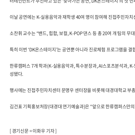
터테인먼트가 추진하고 있는 ‘찾아가는 공연, DK온스테이지’의 첫 번
이날 공연에는 K-실용음악과 재학생 40여 명이 참여해 진접주민자치센
소찬휘 교수는 “밴드, 힙합, 보컬, K-POP 댄스 등 총 20여 개 
특히 이번 ‘DK온스테이지’는 공연뿐 아니라 진로체험 프로그램을 결
한류캠퍼스 7개 학과(K-실용음악과, 특수분장과, AI스포츠분석과, 
성됐다.
행사에는 진접주민자치센터 문명우 센터장을 비롯해 대경대학교 부총장
김건표 기획홍보처장(대경대 연기예술과)은 “앞으로 한류캠퍼스만의 
[ 경기신문 = 이화우 기자 ]