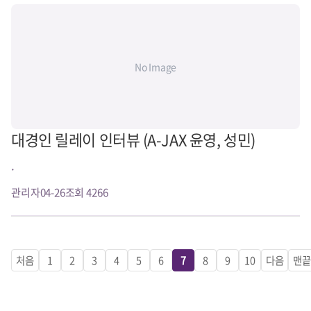
No Image
대경인 릴레이 인터뷰 (A-JAX 윤영, 성민)
.
관리자
04-26
조회 4266
처음
1
2
3
4
5
6
7
8
9
10
다음
맨