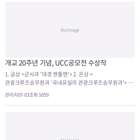
No Image
개교 20주년 기념, UCC공모전 수상작
1. 금상 <군사과 '대경 젠틀맨'> 2. 은상 <
관광크루즈승무원과 '국내유일의 관광크루즈승무원과'> 3.
동상 <경찰행정과 '대경 플래쉬 몹'> ..
관리자
07-03
조회 5059
No Image