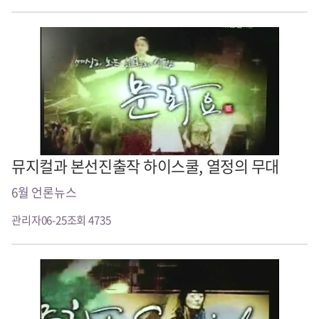
뮤지컬과 본선진출작 하이스쿨, 열정의 무대
6월 언론뉴스
관리자
06-25
조회 4735