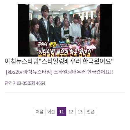
아침뉴스타임"스타일링배우러 한국왔어요"
[kbs2tv 아침뉴스타임] 스타일링배우러 한국왔어요!!
관리자
03-05
조회 4664
처음
이전
11
12
13
맨끝