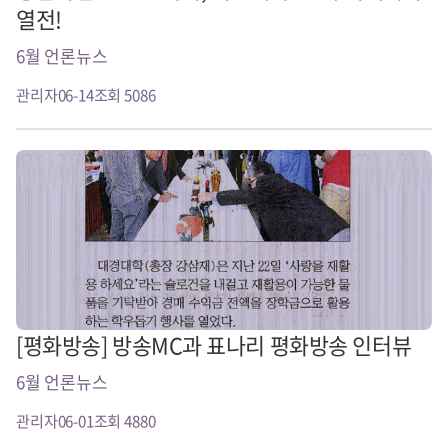
열전!
6월 언론뉴스
관리자
06-14
조회 5086
[평화방송] 방송MC과 표나리 평화방송 인터뷰
6월 언론뉴스
관리자
06-01
조회 4880