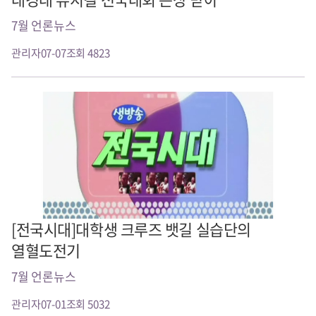
7월 언론뉴스
관리자
07-07
조회 4823
[전국시대]대학생 크루즈 뱃길 실습단의
열혈도전기
7월 언론뉴스
관리자
07-01
조회 5032