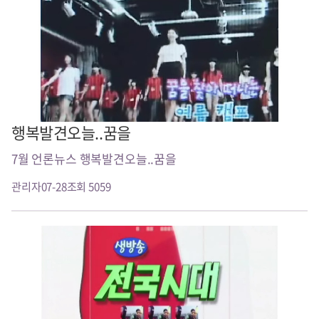
행복발견오늘..꿈을
7월 언론뉴스 행복발견오늘..꿈을
관리자
07-28
조회 5059