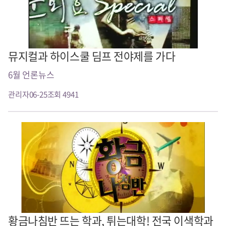
뮤지컬과 하이스쿨 딤프 전야제를 가다
6월 언론뉴스
관리자
06-25
조회 4941
황금나침반 뜨는 학과, 튀는대학! 전국 이색학과