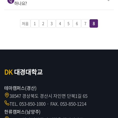
Q
하나요?
1
2
3
4
5
6
7
8
처음
DK
대경대학교
테마캠퍼스(경산)
38547 경상북도 경산시 자인면 단북1길 65
TEL. 053-850-1000 · FAX. 053-850-1214
한류캠퍼스(남양주)