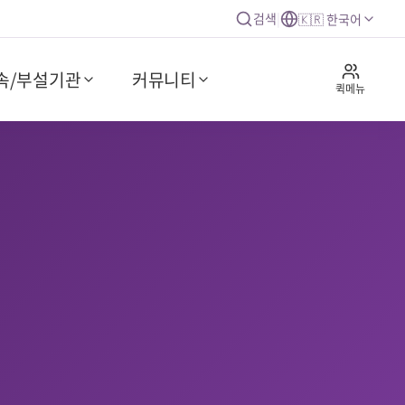
검색
|
🇰🇷 한국어
속/부설기관
커뮤니티
퀵메뉴