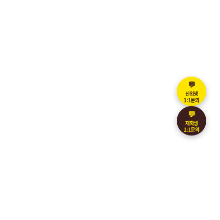
💬
신입생
1:1문의
💬
재학생
1:1문의