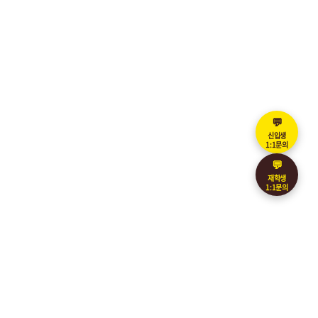
💬
신입생
1:1문의
💬
재학생
1:1문의