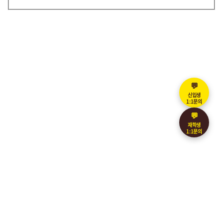
💬
신입생
1:1문의
💬
재학생
1:1문의