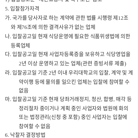
입찰참가자격
5.
가
국가를 당사자로 하는 계약에 관한 법률 시행령 제
조
.
12
와 제
조에 의한 결격사유가 없는 업체
76
나
입찰공고일 현재 식당운영에 필요한 식품위생법에 의한
.
등록업체
다
입찰공고일 현재 사업자등록증을 보유하고 식당영업을
.
년 이상 운영하고 있는 업체
관련 증빙서류 제출
2
(
)
라
입찰공고일 기준
년 이내 우리대학교의 입찰
계약 및 계
.
2
,
약이행 등에 물의를 일으킨 업체는 입찰에 참여할 수
없음
마
입찰공고일 기준 현재 당좌거래정지
청산
합병
매각 등
.
,
,
,
정리절차 중이거나 계획 중인 사업자와 법원에 화의
또는 법정관리
신청 중 포함
중인 사업자는 입찰에
(
)
참여할 수 없음
낙찰자 결정방법
6.