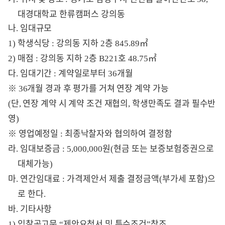
대경대학교 한류캠퍼스 강의동
나
임대규모
.
학생식당
강의동 지하
층
㎡
1)
:
2
845.89
매점
강의동 지하
층
호
㎡
2)
:
2
B221
48.75
다
임대기간
계약일로부터
개월
.
:
36
※
개월 경과 후 평가를 거쳐 연장 계약 가능
36
단
연장 계약 시 계약 조건 재협의
학생만족도 결과 필수반
(
,
,
영
)
※
영업예정일
최종낙찰자와 협의하여 결정함
:
라
임대보증금
원
현금 또는 보증보험증권으로
.
: 5,000,000
(
대체가능
)
마
연간임대료
가격제안서 제출 결정금액
부가세 포함
으
.
:
(
)
로 한다
.
바
기타사항
.
입찰공고문
제안요청서 및 특수조건
참조
1)
“
”