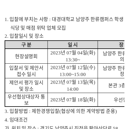
입찰에 부치는 사항
대경대학교 남양주 한류캠퍼스 학생
1.
:
식당 및 매점 위탁 업체 모집
입찰일시 및 장소
2.
구 분
일 시
장 소
년
월
일
화
남양주 한류
2023
07
04
(
)
현장설명회
의실
13:30~
년
월
일
수
입찰서 및 제안서
남양주 한류
2023
07
12
(
)
정실
접수 일시
13:00~15:00
년
월
일
목
제안서 평가 일시
2023
07
13
(
)
본관
층 
3
및 장소
14:00
우선협상대상자 통
년
월
일
화
우선협
2023
07
18
(
)
보
입찰방법
제한경쟁입찰
협상에 의한 계약방법 준용
3.
:
(
)
임대조건
4.
가
위치 및 장소
경기도 남양주시 진전읍 팔야산단로
.
:
58,